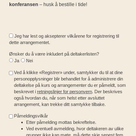
konferansen
– husk å bestille i tide!
Jeg har lest og aksepterer vilkårene for registrering til
dette arrangementet.
Ønsker du å være inkludert på deltakerlisten?
Ja
Nei
Ved å klikke «Registrer» under, samtykker du til at dine
personopplysninger blir behandlet for å administrere din
deltakelse på kurs og arrangementer du er påmeldt, som
beskrevet i
retningslinjer for personvern
. Der beskrives
også hvordan du, når som helst etter avsluttet
arrangement, kan trekke ditt samtykke tilbake.
Påmeldingsvilkår
Etter påmelding mottas bekreftelse.
Ved eventuell avmelding, hvor deltakeren av ulike
grunner ikke kan møte, må dette skje senest fem