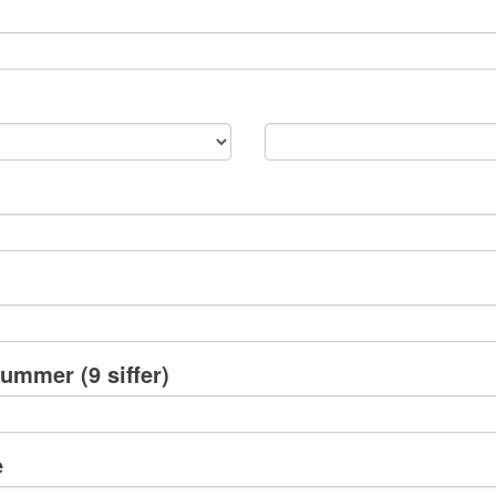
snummer
(9 siffer)
e