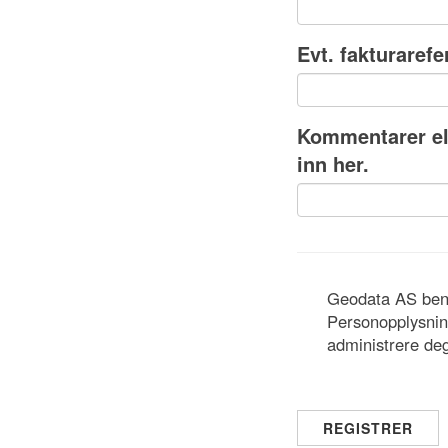
Evt. fakturaref
Kommentarer ell
inn her.
Geodata AS beny
Personopplysning
administrere de
REGISTRER