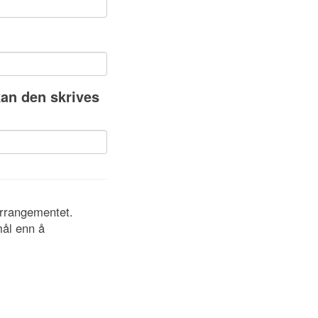
kan den skrives
arrangementet.
mål enn å