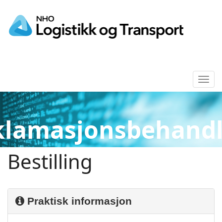
Tog
navi
klamasjonsbehandl
Bestilling
Praktisk informasjon