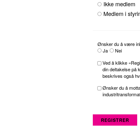
Ikke medlem
Medlem i styr
Ønsker du å være ink
Ja
Nei
Ved å klikke «Regi
din deltakelse på
beskrives også hvo
Ønsker du å motta 
industritransforma
REGISTRER