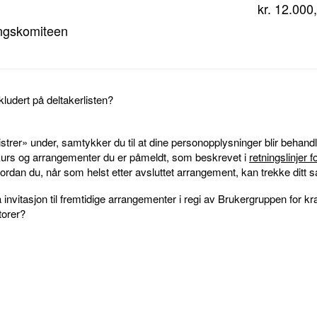
kr. 12.000
ingskomiteen
ludert på deltakerlisten?
strer» under, samtykker du til at dine personopplysninger blir behandl
 kurs og arrangementer du er påmeldt, som beskrevet i
retningslinjer 
rdan du, når som helst etter avsluttet arrangement, kan trekke ditt s
invitasjon til fremtidige arrangementer i regi av Brukergruppen for kra
torer?